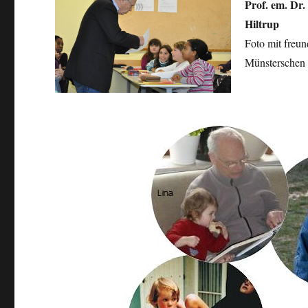
Prof.
em.
Dr.
Hiltru
p
Foto mit freu
Münsterschen 