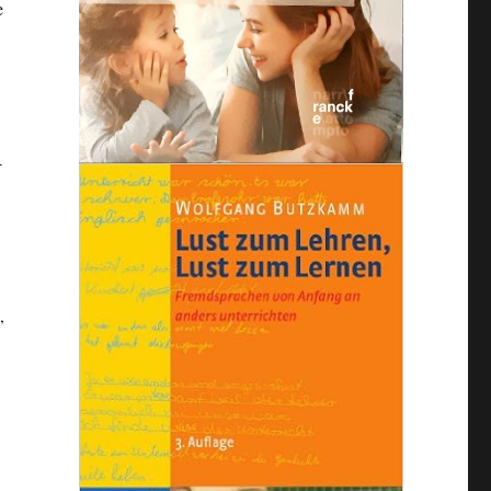
e
-
,
ل