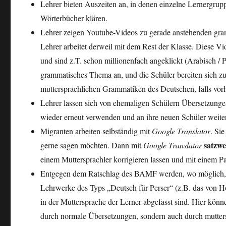
Lehrer bieten Auszeiten an, in denen einzelne Lernergrupp
Wörterbücher klären.
Lehrer zeigen Youtube-Videos zu gerade anstehenden gra
Lehrer arbeitet derweil mit dem Rest der Klasse. Diese V
und sind z.T. schon millionenfach angeklickt (Arabisch / P
grammatisches Thema an, und die Schüler bereiten sich zu
muttersprachlichen Grammatiken des Deutschen, falls vor
Lehrer lassen sich von ehemaligen Schülern Übersetzunge
wieder erneut verwenden und an ihre neuen Schüler weite
Migranten arbeiten selbständig mit
Google Translator
. Si
satzwe
gerne sagen möchten. Dann mit
Google Translator
einem Muttersprachler korrigieren lassen und mit einem Par
Entgegen dem Ratschlag des BAMF werden, wo möglich, Kl
Lehrwerke des Typs „Deutsch für Perser“ (z.B. das von Ho
in der Muttersprache der Lerner abgefasst sind. Hier kön
durch normale Übersetzungen, sondern auch durch mutters