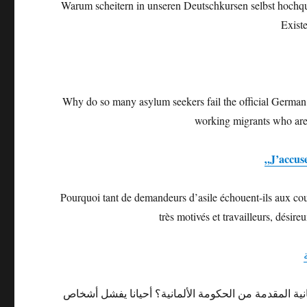
Warum scheitern in unseren Deutschkursen selbst hochquali
Exist
Why do so many asylum seekers fail the official German
working migrants who are
„J’accus
Pourquoi tant de demandeurs d’asile échouent-ils aux cour
très motivés et travailleurs, dés
انیة المقدمة من الحكومة الألمانیة؟ أحیانا یفشل أشخاص