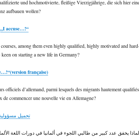
fizierte und hochmotivierte, fleißige Vierzigjährige, die sich hier ein
enz aufbauen wollen?
„I accuse…!“
 courses, among them even highly qualified, highly motivated and hard
 keen on starting a new life in Germany?
e…!“(version française)
s officiels d’allemand, parmi lesquels des migrants hautement qualifiés
ireux de commencer une nouvelle vie en Allemagne?
تحمیل مسؤولیة
ماذا یخفق عدد كبیر من طالبي اللجوء في ألمانیا في دورات اللغة الألم